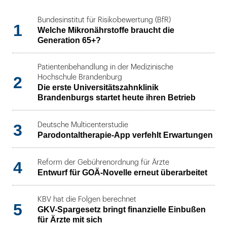
Bundesinstitut für Risikobewertung (BfR)
1
Welche Mikronährstoffe braucht die
Generation 65+?
Patientenbehandlung in der Medizinische
2
Hochschule Brandenburg
Die erste Universitätszahnklinik
Brandenburgs startet heute ihren Betrieb
3
Deutsche Multicenterstudie
Parodontaltherapie-App verfehlt Erwartungen
4
Reform der Gebührenordnung für Ärzte
Entwurf für GOÄ-Novelle erneut überarbeitet
KBV hat die Folgen berechnet
5
GKV-Spargesetz bringt finanzielle Einbußen
für Ärzte mit sich