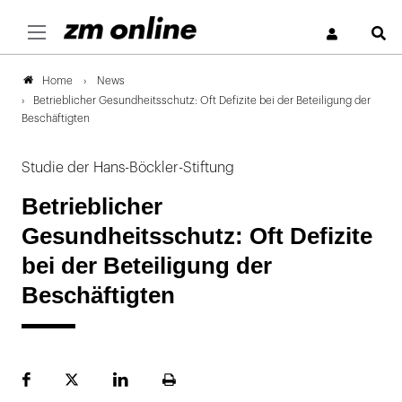
S
News
Home
Betrieblicher Gesundheitsschutz: Oft Defizite bei der Beteiligung der
Beschäftigten
Studie der Hans-Böckler-Stiftung
Betrieblicher
Gesundheitsschutz: Oft Defizite
bei der Beteiligung der
Beschäftigten
Facebook
Plattform
LinekdIn
Seite
X
ausdrucken