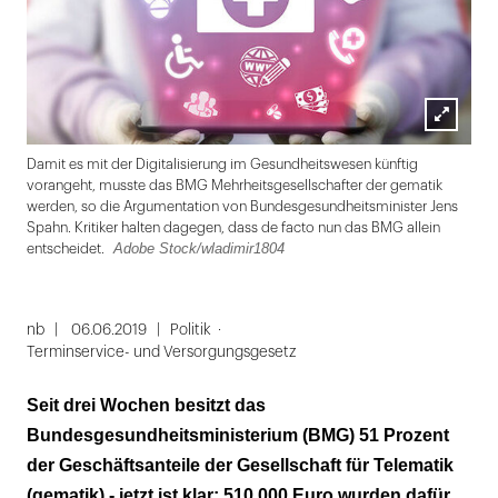
Lightbox
Tea
Damit es mit der Digitalisierung im Gesundheitswesen künftig
öffnen
vorangeht, musste das BMG Mehrheitsgesellschafter der gematik
werden, so die Argumentation von Bundesgesundheitsminister Jens
Spahn. Kritiker halten dagegen, dass de facto nun das BMG allein
Adobe Stock/wladimir1804
entscheidet.
Folie
1
nb
06.06.2019
Politik
Terminservice- und Versorgungsgesetz
von
2
Seit drei Wochen besitzt das
Bundesgesundheitsministerium (BMG) 51 Prozent
der Geschäftsanteile der Gesellschaft für Telematik
(gematik) - jetzt ist klar: 510.000 Euro wurden dafür