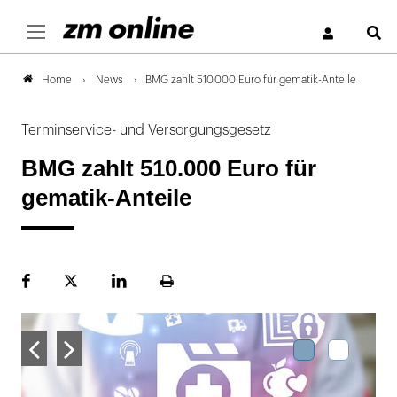
S
News
BMG zahlt 510.000 Euro für gematik-Anteile
Home
Terminservice- und Versorgungsgesetz
BMG zahlt 510.000 Euro für
gematik-Anteile
Facebook
Plattform
LinekdIn
Seite
X
ausdrucken