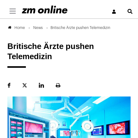
S
News
Britische Ärzte pushen Telemedizin
Home
Britische Ärzte pushen
Telemedizin
Facebook
Plattform
LinekdIn
Seite
X
ausdrucken