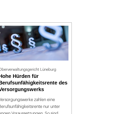
Oberverwaltungsgericht Lüneburg
Hohe Hürden für
Berufsunfähigkeitsrente des
Versorgungswerks
Versorgungswerke zahlen eine
Berufsunfähigkeitsrente nur unter
engen Voraussetzungen. So sind