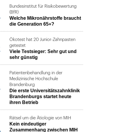
Bundesinstitut für Risikobewertung
1
(BfR)
Welche Mikronährstoffe braucht
die Generation 65+?
Ökotest hat 20 Junior-Zahnpasten
2
getestet
Viele Testsieger: Sehr gut und
sehr günstig
Patientenbehandlung in der
Medizinische Hochschule
3
Brandenburg
Die erste Universitätszahnklinik
Brandenburgs startet heute
ihren Betrieb
Rätsel um die Ätiologie von MIH
Kein eindeutiger
4
Zusammenhang zwischen MIH