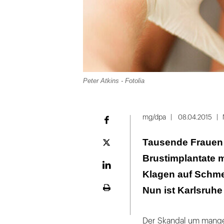
Peter Atkins - Fotolia
mg/dpa
08.04.2015
Facebook
Tausende Frauen 
Plattform
X
Brustimplantate mi
LinekdIn
Klagen auf Schme
Nun ist Karlsruhe
Seite
ausdrucken
Der Skandal um mangelh