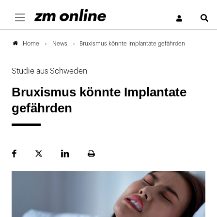
S
News
Bruxismus könnte Implantate gefährden
Home
Studie aus Schweden
Bruxismus könnte Implantate
gefährden
Facebook
Plattform
LinekdIn
Seite
X
ausdrucken