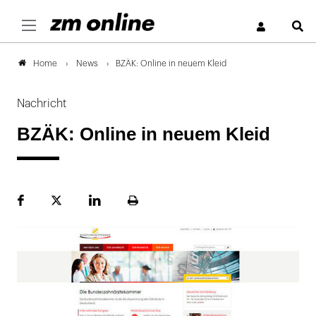
S
News
BZÄK: Online in neuem Kleid
Home
Nachricht
BZÄK: Online in neuem Kleid
Facebook
Plattform
LinekdIn
Seite
X
ausdrucken