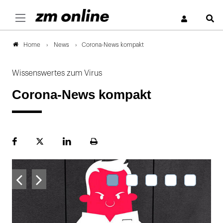
S
News
Corona-News kompakt
Home
Wissenswertes zum Virus
Corona-News kompakt
Facebook
Plattform
LinekdIn
Seite
X
ausdrucken