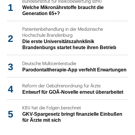
Bundesinstitut für Risikobewertung (BfR)
1
Welche Mikronährstoffe braucht die
Generation 65+?
Patientenbehandlung in der Medizinische
2
Hochschule Brandenburg
Die erste Universitätszahnklinik
Brandenburgs startet heute ihren Betrieb
3
Deutsche Multicenterstudie
Parodontaltherapie-App verfehlt Erwartungen
4
Reform der Gebührenordnung für Ärzte
Entwurf für GOÄ-Novelle erneut überarbeitet
KBV hat die Folgen berechnet
5
GKV-Spargesetz bringt finanzielle Einbußen
für Ärzte mit sich