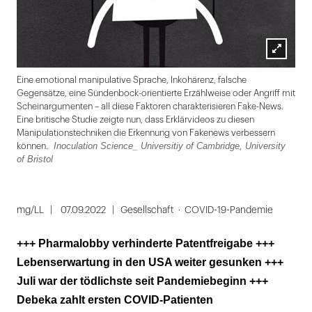
Lightbox
mot
Eine emotional manipulative Sprache, Inkohärenz, falsche
öffnen
Gegensätze, eine Sündenbock-orientierte Erzählweise oder Angriff mit
Scheinargumenten – all diese Faktoren charakterisieren Fake-News.
Eine britische Studie zeigte nun, dass Erklärvideos zu diesen
Manipulationstechniken die Erkennung von Fakenews verbessern
Inoculation Science_ Universitiy of Cambridge, University
können.
of Bristol
Folie
1
mg/LL
07.09.2022
Gesellschaft
COVID-19-Pandemie
von
+++ Pharmalobby verhinderte Patentfreigabe +++
5
Lebenserwartung in den USA weiter gesunken +++
Juli war der tödlichste seit Pandemiebeginn +++
Debeka zahlt ersten COVID-Patienten