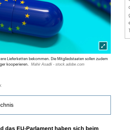
Lightbox
stere Lieferketten bekommen. Die Mitgliedstaaten sollen zudem
öffnen
Mahir Asadli - stock.adobe.com
nger kooperieren.
k
ichnis
eferketten schaffen und mehr selbst produzieren
nd das EU-Parlament haben sich beim