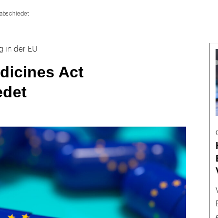
rabschiedet
g in der EU
edicines Act
edet