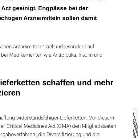
s Act geeinigt. Engpässe bei der
atung solidarisch vorgehen
chtigen Arzneimitteln sollen damit
ichtbarer Sicherheitsgurt
ischen Arzneimitteln“ zielt insbesondere auf
bei Medikamenten wie Antibiotika, Insulin und
Lieferketten schaffen und mehr
zieren
chaffung widerstandsfähiger Lieferketten. Vor diesem
er Critical Medicines Act (CMA) den Mitgliedstaaten
Vergabeverfahren „die Diversifizierung und die