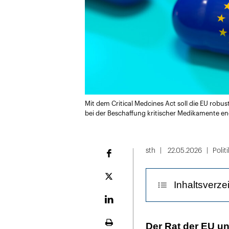
Mit dem Critical Medcines Act soll die EU robu
bei der Beschaffung kritischer Medikamente e
sth
22.05.2026
Politi
Facebook
Plattform
Inhaltsverze
X
LinekdIn
Krisenfeste Li
Der Rat der EU u