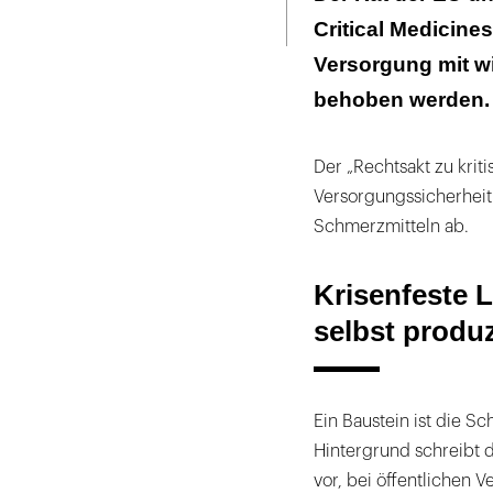
Seite
ausdrucken
Critical Medicine
Bei der Bevorr
Versorgung mit wi
Europas unverz
behoben werden.
Der „Rechtsakt zu krit
Versorgungssicherheit 
Schmerzmitteln ab.
Krisenfeste 
selbst produ
Ein Baustein ist die S
Hintergrund schreibt d
vor, bei öffentlichen 