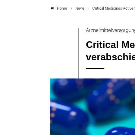
News
Critical Medicines Act ve
Home
Arzneimittelversorgun
Critical M
verabschi