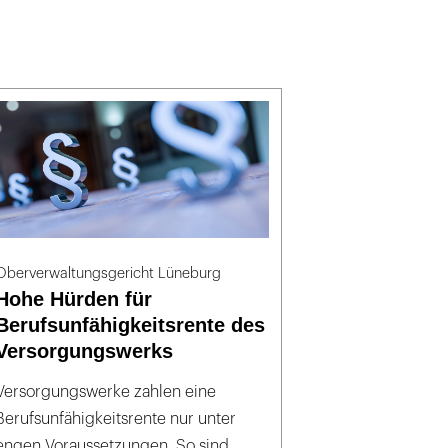
Oberverwaltungsgericht Lüneburg
Hohe Hürden für
Berufsunfähigkeitsrente des
Versorgungswerks
Versorgungswerke zahlen eine
Berufsunfähigkeitsrente nur unter
engen Voraussetzungen. So sind