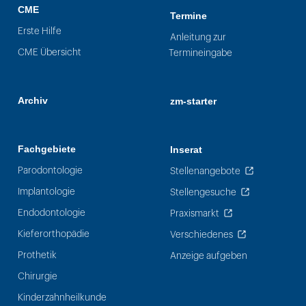
CME
Termine
Erste Hilfe
Anleitung zur
CME Übersicht
Termineingabe
Archiv
zm-starter
Fachgebiete
Inserat
Parodontologie
Stellenangebote
Implantologie
Stellengesuche
Endodontologie
Praxismarkt
Kieferorthopädie
Verschiedenes
Prothetik
Anzeige aufgeben
Chirurgie
Kinderzahnheilkunde