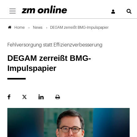
S
News
DEGAM zerreißt BMG-Impulspapier
Home
Fehlversorgung statt Effizienzverbesserung
DEGAM zerreißt BMG-
Impulspapier
Facebook
Plattform
LinekdIn
Seite
X
ausdrucken