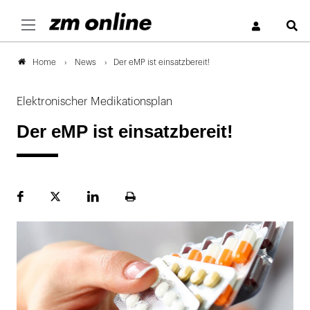
S
News
Der eMP ist einsatzbereit!
Home
Elektronischer Medikationsplan
Der eMP ist einsatzbereit!
Facebook
Plattform
LinekdIn
Seite
X
ausdrucken