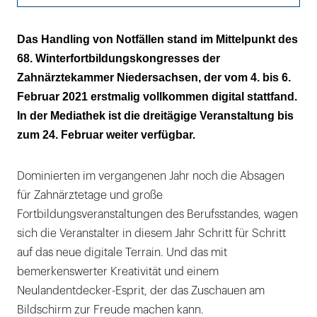
Die Planung des Ungeplanten
Das Handling von Notfällen stand im Mittelpunkt des
68. Winterfortbildungskongresses der
Das Risikostaging müssen Zahnärzte erfassen
Zahnärztekammer Niedersachsen, der vom 4. bis 6.
können
Februar 2021 erstmalig vollkommen digital stattfand.
Bereits im Vorfeld hatten sich 1.200
In der Mediathek ist die dreitägige Veranstaltung bis
Teilnehmer online registriert
zum 24. Februar weiter verfügbar.
Dominierten im vergangenen Jahr noch die Absagen
für Zahnärztetage und große
Fortbildungsveranstaltungen des Berufsstandes, wagen
sich die Veranstalter in diesem Jahr Schritt für Schritt
auf das neue digitale Terrain. Und das mit
bemerkenswerter Kreativität und einem
Neulandentdecker-Esprit, der das Zuschauen am
Bildschirm zur Freude machen kann.