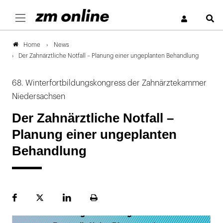
S
News
Home
Der Zahnärztliche Notfall – Planung einer ungeplanten Behandlung
68. Winterfortbildungskongress der Zahnärztekammer
Niedersachsen
Der Zahnärztliche Notfall –
Planung einer ungeplanten
Behandlung
Facebook
Plattform
LinekdIn
Seite
X
ausdrucken