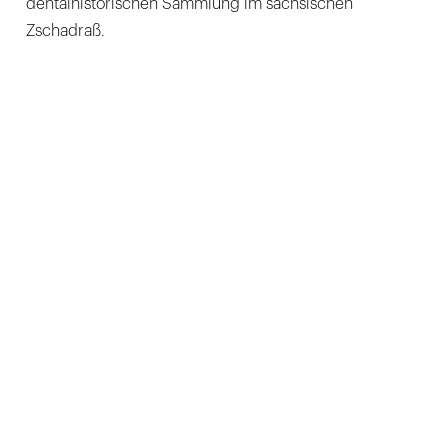
dentalhistorischen Sammlung im sächsischen
Zschadraß.