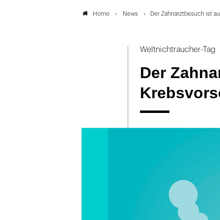
News
Der Zahnarztbesuch ist a
Home
Weltnichtraucher-Tag
Der Zahna
Krebsvors