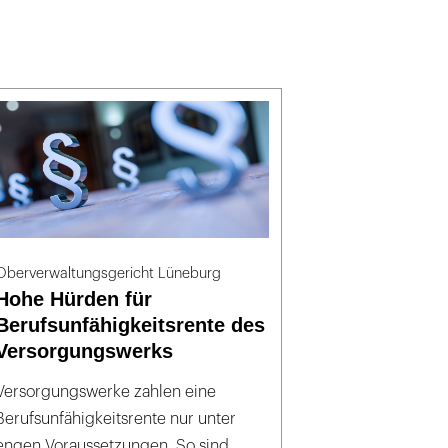
Oberverwaltungsgericht Lüneburg
Hohe Hürden für
Berufsunfähigkeitsrente des
Versorgungswerks
Versorgungswerke zahlen eine
Berufsunfähigkeitsrente nur unter
engen Voraussetzungen. So sind