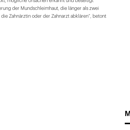
t, mögliche Ursachen erkannt und beseitigt
rung der Mundschleimhaut, die länger als zwei
 die Zahnärztin oder der Zahnarzt abklären“, betont
M