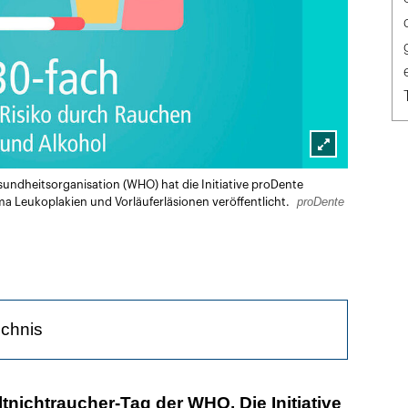
Lightbox
undheitsorganisation (WHO) hat die Initiative proDente
öffnen
proDente
 Leukoplakien und Vorläuferläsionen veröffentlicht.
ichnis
kohol sind die wichtigsten Risikofaktoren
ltnichtraucher-Tag der WHO. Die Initiative