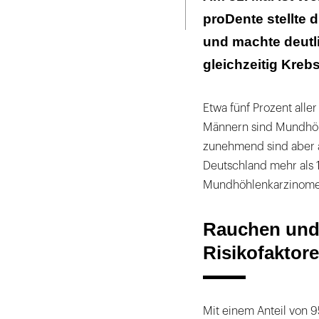
Seite
ausdrucken
proDente stellte 
Leukoplakie ka
und machte deutl
gleichzeitig Krebs
Etwa fünf Prozent alle
Männern sind Mundhöhl
zunehmend sind aber a
Deutschland mehr als 
Mundhöhlenkarzinome
Rauchen und 
Risikofaktor
Mit einem Anteil von 9