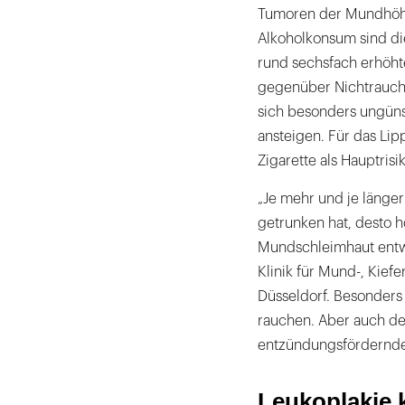
Tumoren der Mundhöhl
Alkoholkonsum sind di
rund sechsfach erhöht
gegenüber Nichtrauche
sich besonders ungünst
ansteigen. Für das Lip
Zigarette als Hauptrisik
„Je mehr und je länge
getrunken hat, desto hö
Mundschleimhaut entwic
Klinik für Mund-, Kiefe
Düsseldorf. Besonders s
rauchen. Aber auch de
entzündungsfördernde
Leukoplakie k