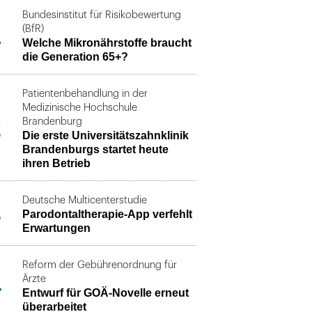
Bundesinstitut für Risikobewertung
1
(BfR)
Welche Mikronährstoffe braucht
die Generation 65+?
Patientenbehandlung in der
Medizinische Hochschule
2
Brandenburg
Die erste Universitätszahnklinik
Brandenburgs startet heute
ihren Betrieb
Deutsche Multicenterstudie
3
Parodontaltherapie-App verfehlt
Erwartungen
Reform der Gebührenordnung für
4
Ärzte
Entwurf für GOÄ-Novelle erneut
überarbeitet