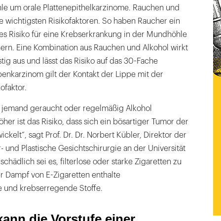
e um orale Plattenepithelkarzinome. Rauchen und
e wichtigsten Risikofaktoren. So haben Raucher ein
es Risiko für eine Krebserkrankung in der Mundhöhle
rn. Eine Kombination aus Rauchen und Alkohol wirkt
ig aus und lässt das Risiko auf das 30-Fache
penkarzinom gilt der Kontakt der Lippe mit der
ofaktor.
r jemand geraucht oder regelmäßig Alkohol
her ist das Risiko, dass sich ein bösartiger Tumor der
kelt“, sagt Prof. Dr. Dr. Norbert Kübler, Direktor der
r- und Plastische Gesichtschirurgie an der Universität
chädlich sei es, filterlose oder starke Zigaretten zu
r Dampf von E-Zigaretten enthalte
 und krebserregende Stoffe.
ann die Vorstufe einer