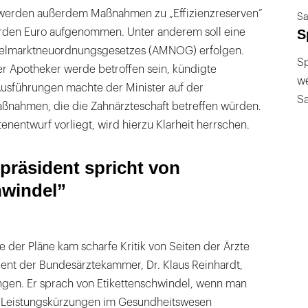
 werden außerdem Maßnahmen zu „Effizienzreserven”
Sa
S
iarden Euro aufgenommen. Unter anderem soll eine
telmarktneuordnungsgesetzes (AMNOG) erfolgen.
Sp
r Apotheker werde betroffen sein, kündigte
we
Ausführungen machte der Minister auf der
S
ßnahmen, die die Zahnärzteschaft betreffen würden.
enentwurf vorliegt, wird hierzu Klarheit herrschen.
räsident spricht von
hwindel”
der Pläne kam scharfe Kritik von Seiten der Ärzte
dent der Bundesärztekammer, Dr. Klaus Reinhardt,
gen. Er sprach von Etikettenschwindel, wenn man
m Leistungskürzungen im Gesundheitswesen