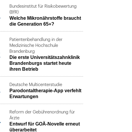
Bundesinstitut für Risikobewertung
1
(BfR)
Welche Mikronährstoffe braucht
die Generation 65+?
Patientenbehandlung in der
Medizinische Hochschule
2
Brandenburg
Die erste Universitätszahnklinik
Brandenburgs startet heute
ihren Betrieb
Deutsche Multicenterstudie
3
Parodontaltherapie-App verfehlt
Erwartungen
Reform der Gebührenordnung für
4
Ärzte
Entwurf für GOÄ-Novelle erneut
überarbeitet