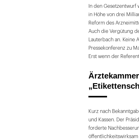
In den Gesetzentwurf
in Höhe von drei Mill
Reform des Arzneimit
Auch die Vergütung de
Lauterbach an. Keine 
Pressekonferenz zu Ma
Erst wenn der Referent
Ärztekammerp
„Etikettensc
Kurz nach Bekanntgabe 
und Kassen. Der Präsi
forderte Nachbesserun
öffentlichkeitswirksa