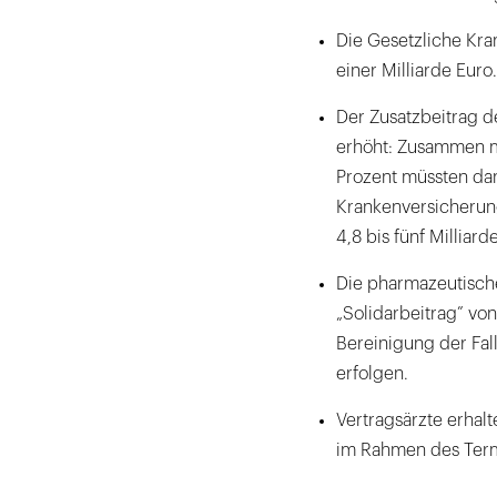
Die Gesetzliche Kra
einer Milliarde Euro.
Der Zusatzbeitrag d
erhöht: Zusammen mi
Prozent müssten dan
Krankenversicherung
4,8 bis fünf Milliard
Die pharmazeutische
„Solidarbeitrag” von
Bereinigung der Fal
erfolgen.
Vertragsärzte erhal
im Rahmen des Term