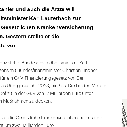
sident spricht von „Etikettenschwindel”
ahler und auch die Ärzte will
sminister Karl Lauterbach zur
ermisst nachhaltige grundsolide Reform
er Gesetzlichen Krankenversicherung
rst der Gesetzestext bringen
 Gestern stellte er die
e vor.
enz stellte Bundesgesundheitsminister Karl
sens mit Bundesfinanzminister Christian Lindner
ür ein GKV-Finanzierungsgesetz vor. Der
das Übergangsjahr 2023, hieß es. Die beiden Minister
Defizit in der GKV von 17 Milliarden Euro unter
en Maßnahmen zu decken:
 an die Gesetzliche Krankenversicherung aus dem
gt um zwei Milliarden Euro.