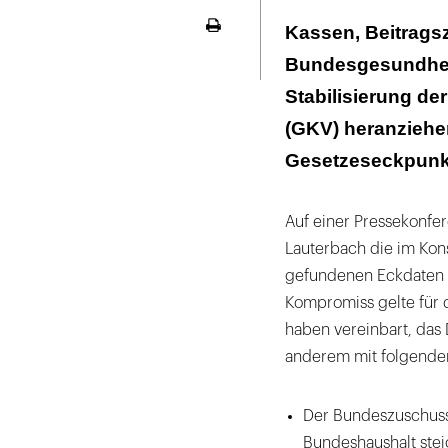
Ärztekammerprä
Kassen, Beitragsz
Seite
ausdrucken
Bundesgesundheit
Virchowbund v
Stabilisierung d
Klarheit wird e
(GKV) heranziehen.
Gesetzeseckpunkt
Auf einer Pressekonfer
Lauterbach die im Kon
gefundenen Eckdaten f
Kompromiss gelte für 
haben vereinbart, das 
anderem mit folgend
Der Bundeszuschuss
Bundeshaushalt stei