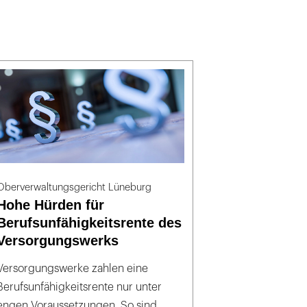
Oberverwaltungsgericht Lüneburg
Hohe Hürden für
Berufsunfähigkeitsrente des
Versorgungswerks
Versorgungswerke zahlen eine
Berufsunfähigkeitsrente nur unter
engen Voraussetzungen. So sind