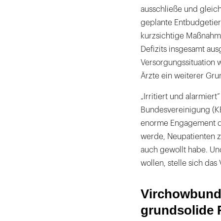
ausschließe und gleic
geplante Entbudgetier
kurzsichtige Maßnahme
Defizits insgesamt au
Versorgungssituation w
Ärzte ein weiterer Gru
„Irritiert und alarmier
Bundesvereinigung (KB
enorme Engagement der
werde, Neupatienten zu
auch gewollt habe. Und
wollen, stelle sich da
Virchowbund 
grundsolide