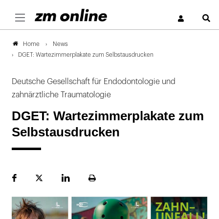
S
News
Home
DGET: Wartezimmerplakate zum Selbstausdrucken
Deutsche Gesellschaft für Endodontologie und
zahnärztliche Traumatologie
DGET: Wartezimmerplakate zum
Selbstausdrucken
Facebook
Plattform
LinekdIn
Seite
X
ausdrucken