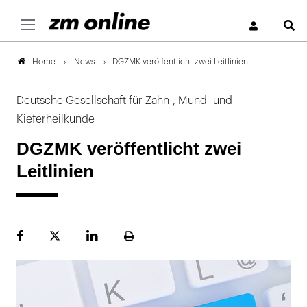
S
News
DGZMK veröffentlicht zwei Leitlinien
Home
Deutsche Gesellschaft für Zahn-, Mund- und
Kieferheilkunde
DGZMK veröffentlicht zwei
Leitlinien
Facebook
Plattform
LinekdIn
Seite
X
ausdrucken