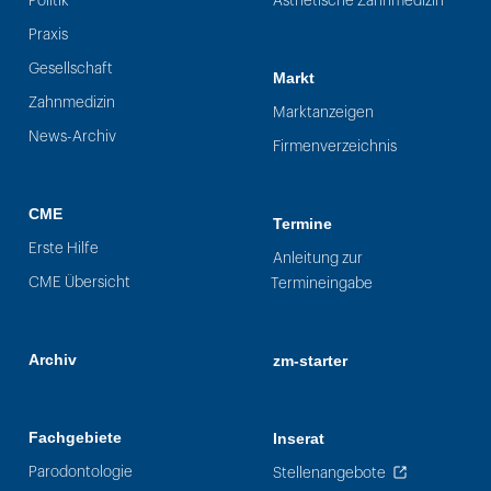
Politik
Ästhetische Zahnmedizin
Praxis
Gesellschaft
Markt
Zahnmedizin
Marktanzeigen
News-Archiv
Firmenverzeichnis
CME
Termine
Erste Hilfe
Anleitung zur
CME Übersicht
Termineingabe
Archiv
zm-starter
Fachgebiete
Inserat
Parodontologie
Stellenangebote