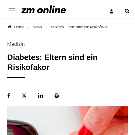
S
News
Diabetes: Eltern sind ein Risikofakor
Home
Medizin
Diabetes: Eltern sind ein
Risikofakor
Facebook
Plattform
LinekdIn
Seite
X
ausdrucken