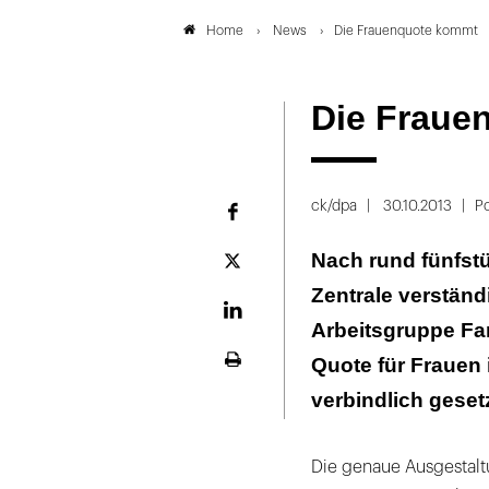
News
Die Frauenquote kommt
Home
Die Fraue
ck/dpa
30.10.2013
Po
Facebook
Nach rund fünfst
Plattform
X
Zentrale verständ
LinekdIn
Arbeitsgruppe Fa
Quote für Frauen 
Seite
ausdrucken
verbindlich geset
Die genaue Ausgestaltu