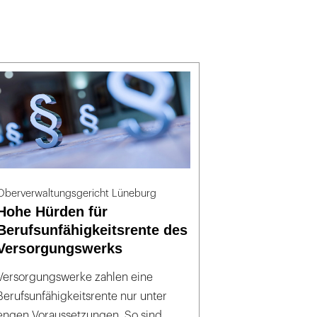
Oberverwaltungsgericht Lüneburg
Hohe Hürden für
Berufsunfähigkeitsrente des
Versorgungswerks
Versorgungswerke zahlen eine
Berufsunfähigkeitsrente nur unter
engen Voraussetzungen. So sind