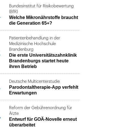
Bundesinstitut für Risikobewertung
1
(BfR)
Welche Mikronährstoffe braucht
die Generation 65+?
Patientenbehandlung in der
Medizinische Hochschule
2
Brandenburg
Die erste Universitätszahnklinik
Brandenburgs startet heute
ihren Betrieb
Deutsche Multicenterstudie
3
Parodontaltherapie-App verfehlt
Erwartungen
Reform der Gebührenordnung für
4
Ärzte
Entwurf für GOÄ-Novelle erneut
überarbeitet