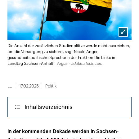
Lightbox
Die Anzahl der zusätzlichen Studienplätze werde nicht ausreichen,
öffnen
um die Versorgung zu sichern, sagt Nicole Anger,
gesundheitspolitische Sprecherin der Fraktion Die Linke im
Argus - adobe.stock.com
Landtag Sachsen-Anhalt.
LL
17.02.2025
Politik
Inhaltsverzeichnis
Bis Ende 2030 scheiden 600 Zahnärzte aus
In der kommenden Dekade werden in Sachsen-