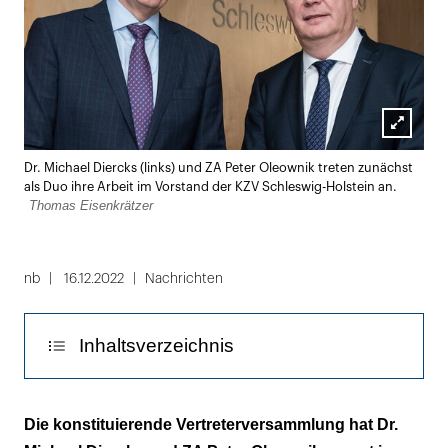
Lightbox
Dr. Michael Diercks (links) und ZA Peter Oleownik treten zunächst
öffnen
als Duo ihre Arbeit im Vorstand der KZV Schleswig-Holstein an.
Thomas Eisenkrätzer
nb
16.12.2022
Nachrichten
Inhaltsverzeichnis
Delegierte sprechen sich gegen
Die konstituierende Vertreterversammlung hat Dr.
Geschlechterquote aus