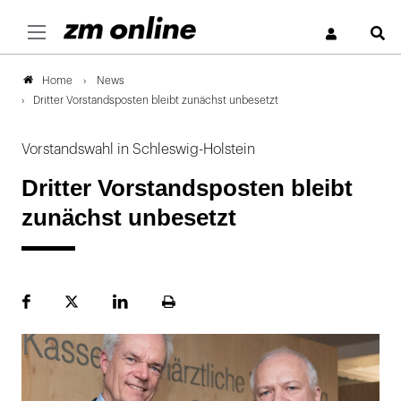
S
News
Home
Dritter Vorstandsposten bleibt zunächst unbesetzt
Vorstandswahl in Schleswig-Holstein
Dritter Vorstandsposten bleibt
zunächst unbesetzt
Facebook
Plattform
LinekdIn
Seite
X
ausdrucken