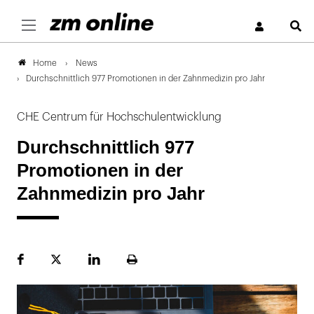
S
News
Home
Durchschnittlich 977 Promotionen in der Zahnmedizin pro Jahr
CHE Centrum für Hochschulentwicklung
Durchschnittlich 977
Promotionen in der
Zahnmedizin pro Jahr
Facebook
Plattform
LinekdIn
Seite
X
ausdrucken