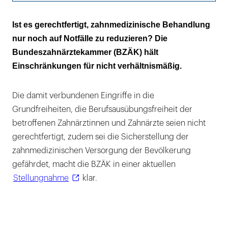
Zahnmedizin ist integraler Bestandteil der
Ist es gerechtfertigt, zahnmedizinische Behandlung
Versorgung
nur noch auf Notfälle zu reduzieren? Die
Bundeszahnärztekammer (BZÄK) hält
Fazit: Keine Sonderrolle für die Zahnmedizin
Einschränkungen für nicht verhältnismäßig.
Es besteht eine gesetzliche Pflicht zur
Behandlung
Die damit verbundenen Eingriffe in die
Grundfreiheiten, die Berufsausübungsfreiheit der
Behandlungspflicht von erkrankten Notfall-
betroffenen Zahnärztinnen und Zahnärzte seien nicht
Patienten obliegt der Prüfung im Einzelfall
gerechtfertigt, zudem sei die Sicherstellung der
zahnmedizinischen Versorgung der Bevölkerung
gefährdet, macht die BZÄK in einer aktuellen
Stellungnahme
klar.