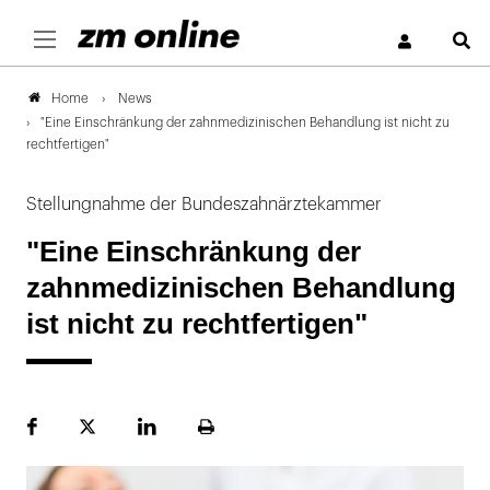
S
News
Home
"Eine Einschränkung der zahnmedizinischen Behandlung ist nicht zu
rechtfertigen"
Stellungnahme der Bundeszahnärztekammer
"Eine Einschränkung der
zahnmedizinischen Behandlung
ist nicht zu rechtfertigen"
Facebook
Plattform
LinekdIn
Seite
X
ausdrucken