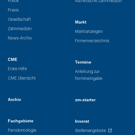
Politik
Ästhetische Zahnmedizin
Praxis
Gesellschaft
Markt
Zahnmedizin
Marktanzeigen
News-Archiv
Firmenverzeichnis
CME
Termine
Erste Hilfe
Anleitung zur
CME Übersicht
Termineingabe
Archiv
zm-starter
Fachgebiete
Inserat
Parodontologie
Stellenangebote