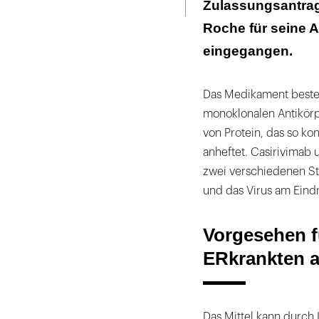
Zulassungsantra
Roche für seine 
eingegangen.
Das Medikament besteh
monoklonalen Antikörpe
von Protein, das so kon
anheftet. Casirivimab 
zwei verschiedenen St
und das Virus am Eindr
Vorgesehen f
ERkrankten a
Das Mittel kann durch 