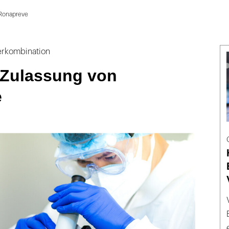
 Ronapreve
erkombination
 Zulassung von
e