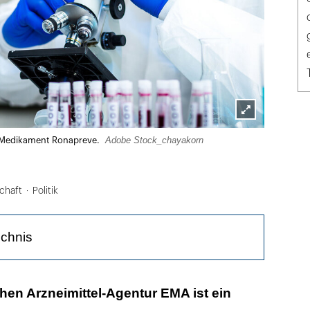
Lightbox
Adobe Stock_chayakorn
r Medikament Ronapreve.
öffnen
chaft
Politik
ichnis
 die Behandlung von ERkrankten ab zwölf
hen Arzneimittel-Agentur EMA ist ein