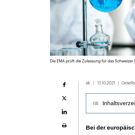
Die EMA prüft die Zulassung für das Schweize
ak
13.10.2021
Gesells
Facebook
Plattform
Inhaltsverze
X
LinekdIn
Vorgesehen für
Bei der europäisc
Seite
ausdrucken