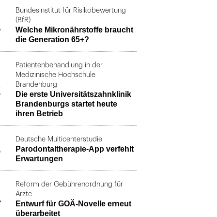
Bundesinstitut für Risikobewertung
1
(BfR)
Welche Mikronährstoffe braucht
die Generation 65+?
Patientenbehandlung in der
Medizinische Hochschule
2
Brandenburg
Die erste Universitätszahnklinik
Brandenburgs startet heute
ihren Betrieb
Deutsche Multicenterstudie
3
Parodontaltherapie-App verfehlt
Erwartungen
Reform der Gebührenordnung für
4
Ärzte
Entwurf für GOÄ-Novelle erneut
überarbeitet