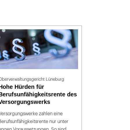
Oberverwaltungsgericht Lüneburg
Hohe Hürden für
Berufsunfähigkeitsrente des
Versorgungswerks
Versorgungswerke zahlen eine
Berufsunfähigkeitsrente nur unter
engen Voraussetzungen. So sind