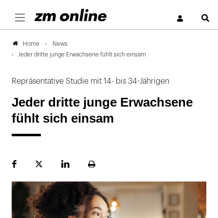
S
News
Home
Jeder dritte junge Erwachsene fühlt sich einsam
Repräsentative Studie mit 14- bis 34-Jährigen
Jeder dritte junge Erwachsene
fühlt sich einsam
Facebook
Plattform
LinekdIn
Seite
X
ausdrucken