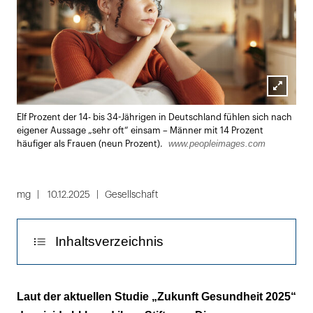
Lightbox
Elf Prozent der 14- bis 34-Jährigen in Deutschland fühlen sich nach
öffnen
eigener Aussage „sehr oft“ einsam – Männer mit 14 Prozent
www.peopleimages.com
häufiger als Frauen (neun Prozent).
mg
10.12.2025
Gesellschaft
Inhaltsverzeichnis
„Einsamkeit ist bei Jugendlichen kein
Laut der aktuellen Studie „Zukunft Gesundheit 2025“
Randphänomen mehr“