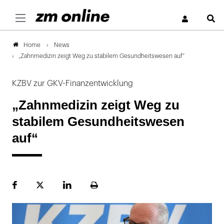
S
News
Home
„Zahnmedizin zeigt Weg zu stabilem Gesundheitswesen auf“
KZBV zur GKV-Finanzentwicklung
„Zahnmedizin zeigt Weg zu
stabilem Gesundheitswesen
auf“
Facebook
Plattform
LinekdIn
Seite
X
ausdrucken