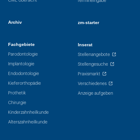
CME Übersicht
Termineingabe
Archiv
zm-starter
Fachgebiete
Inserat
Parodontologie
Stellenangebote
Implantologie
Stellengesuche
Endodontologie
Praxismarkt
Kieferorthopädie
Verschiedenes
Prothetik
Anzeige aufgeben
Chirurgie
Kinderzahnheilkunde
Alterszahnheilkunde