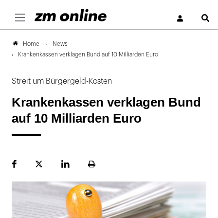
S
News
Home
Krankenkassen verklagen Bund auf 10 Milliarden Euro
Streit um Bürgergeld-Kosten
Krankenkassen verklagen Bund
auf 10 Milliarden Euro
Facebook
Plattform
LinekdIn
Seite
X
ausdrucken