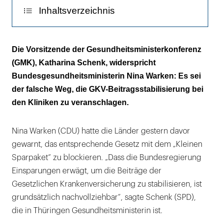
Inhaltsverzeichnis
„Klinikfinanzierung und GKV-Beitragsstabilität
Die Vorsitzende der Gesundheitsministerkonferenz
dürfen nicht gegeneinander
(GMK), Katharina Schenk, widerspricht
ausgespielt werden“
Bundesgesundheitsministerin Nina Warken: Es sei
der falsche Weg, die GKV-Beitragsstabilisierung bei
„Besser wäre das Abschmelzen der
den Kliniken zu veranschlagen.
versicherungsfremden Leistungen“
Nina Warken (CDU) hatte die Länder gestern davor
gewarnt, das entsprechende Gesetz mit dem „Kleinen
Sparpaket“ zu blockieren. „Dass die Bundesregierung
Einsparungen erwägt, um die Beiträge der
Gesetzlichen Krankenversicherung zu stabilisieren, ist
grundsätzlich nachvollziehbar“, sagte Schenk (SPD),
die in Thüringen Gesundheitsministerin ist.