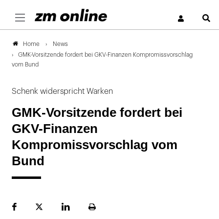
S
News
Home
GMK-Vorsitzende fordert bei GKV-Finanzen Kompromissvorschlag
vom Bund
Schenk widerspricht Warken
GMK-Vorsitzende fordert bei
GKV-Finanzen
Kompromissvorschlag vom
Bund
Facebook
Plattform
LinekdIn
Seite
X
ausdrucken