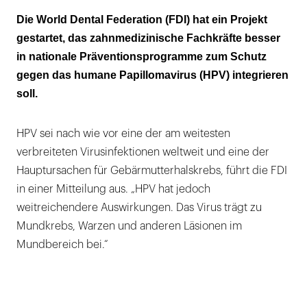
Eine weltweite Umfrage soll Lücken
Die World Dental Federation (FDI) hat ein Projekt
aufzeigen
gestartet, das zahnmedizinische Fachkräfte besser
in nationale Präventionsprogramme zum Schutz
Häufig sind Zahnärzte der einzige Kontakt
gegen das humane Papillomavirus (HPV) integrieren
zum Gesundheitssystem
soll.
HPV sei nach wie vor eine der am weitesten
verbreiteten Virusinfektionen weltweit und eine der
Hauptursachen für Gebärmutterhalskrebs, führt die FDI
in einer Mitteilung aus. „HPV hat jedoch
weitreichendere Auswirkungen. Das Virus trägt zu
Mundkrebs, Warzen und anderen Läsionen im
Mundbereich bei.“