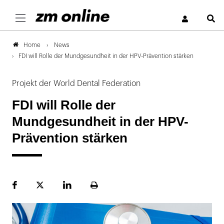
S
News
Home
FDI will Rolle der Mundgesundheit in der HPV-Prävention stärken
Projekt der World Dental Federation
FDI will Rolle der
Mundgesundheit in der HPV-
Prävention stärken
Facebook
Plattform
LinekdIn
Seite
X
ausdrucken