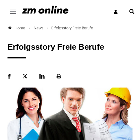
S
News
Erfolgsstory Freie Berufe
Home
Erfolgsstory Freie Berufe
Facebook
Plattform
LinekdIn
Seite
X
ausdrucken