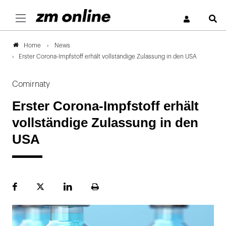
S
News
Home
Erster Corona-Impfstoff erhält vollständige Zulassung in den USA
Comirnaty
Erster Corona-Impfstoff erhält
vollständige Zulassung in den
USA
Facebook
Plattform
LinekdIn
Seite
X
ausdrucken