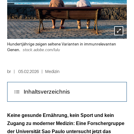
Lightbox
Hundertjährige zeigen seltene Varianten in immunrelevanten
öffnen
stock.adobe.com/lulu
Genen.
br
05.02.2026
Medizin
Inhaltsverzeichnis
Alterung bedeutet nicht Abbau, sondern
Keine gesunde Ernährung, kein Sport und kein
Anpassung
Zugang zu moderner Medizin: Eine Forschergruppe
der Universität Sao Paulo untersucht jetzt das
Hundertjährige zeigen seltene Varianten in