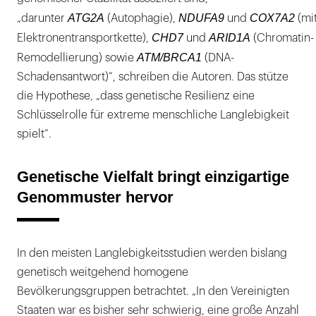
ATG2A
NDUFA9
COX7A2
„darunter
(Autophagie),
und
(mi
CHD7
ARID1A
Elektronentransportkette),
und
(Chromatin-
ATM/BRCA1
Remodellierung) sowie
(DNA-
Schadensantwort)“, schreiben die Autoren. Das stütze
die Hypothese, „dass genetische Resilienz eine
Schlüsselrolle für extreme menschliche Langlebigkeit
spielt“.
Genetische Vielfalt bringt einzigartige
Genommuster hervor
In den meisten Langlebigkeitsstudien werden bislang
genetisch weitgehend homogene
Bevölkerungsgruppen betrachtet. „In den Vereinigten
Staaten war es bisher sehr schwierig, eine große Anzahl