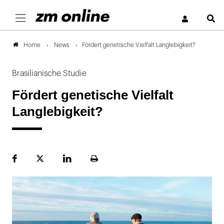
S
News
Fördert genetische Vielfalt Langlebigkeit?
Home
Brasilianische Studie
Fördert genetische Vielfalt
Langlebigkeit?
Facebook
Plattform
LinekdIn
Seite
X
ausdrucken