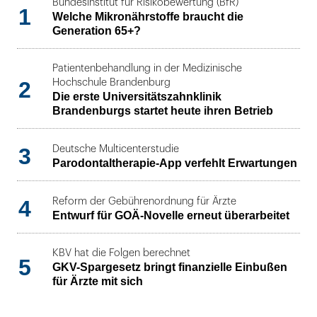
Bundesinstitut für Risikobewertung (BfR)
1
Welche Mikronährstoffe braucht die
Generation 65+?
Patientenbehandlung in der Medizinische
2
Hochschule Brandenburg
Die erste Universitätszahnklinik
Brandenburgs startet heute ihren Betrieb
3
Deutsche Multicenterstudie
Parodontaltherapie-App verfehlt Erwartungen
4
Reform der Gebührenordnung für Ärzte
Entwurf für GOÄ-Novelle erneut überarbeitet
KBV hat die Folgen berechnet
5
GKV-Spargesetz bringt finanzielle Einbußen
für Ärzte mit sich