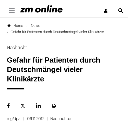
S
News
Home
Gefahr für Patienten durch Deutschmängel vieler Klinikärzte
Nachricht
Gefahr für Patienten durch
Deutschmängel vieler
Klinikärzte
Facebook
Plattform
LinekdIn
Seite
X
ausdrucken
mg/dpa
06.11.2012
Nachrichten