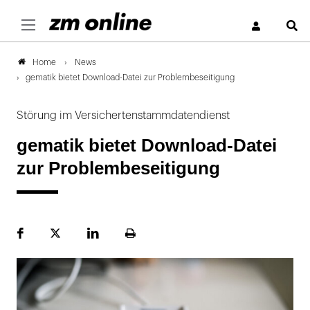
S
News
Home
gematik bietet Download-Datei zur Problembeseitigung
Störung im Versichertenstammdatendienst
gematik bietet Download-Datei
zur Problembeseitigung
Facebook
Plattform
LinekdIn
Seite
X
ausdrucken