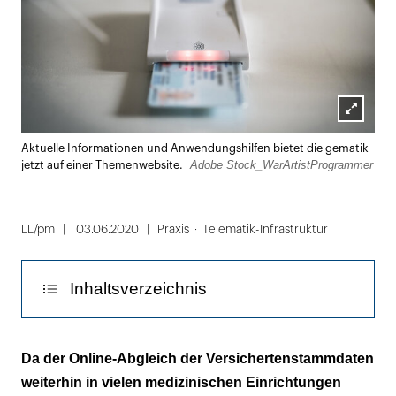
Lightbox
Aktuelle Informationen und Anwendungshilfen bietet die gematik
öffnen
Adobe Stock_WarArtistProgrammer
jetzt auf einer Themenwebsite.
LL/pm
03.06.2020
Praxis
Telematik-Infrastruktur
Inhaltsverzeichnis
Neue Download-Datei zur Problembehebung
Da der Online-Abgleich der Versichertenstammdaten
weiterhin in vielen medizinischen Einrichtungen
Anwendern enstehen keine Kosten und