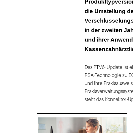
Produkttypversion
die Umstellung de
Verschlüsselungs
in der zweiten Ja
und ihrer Anwend
Kassenzahnärztli
Das PTV6-Update ist e
RSA-Technologie zu ECC
und ihre Praxisauswei
Praxisverwaltungssyste
steht das Konnektor-U
169