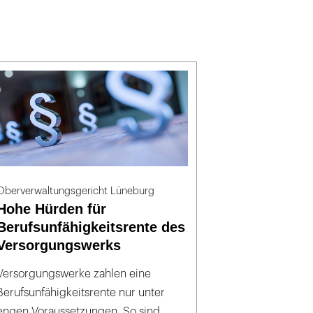
Oberverwaltungsgericht Lüneburg
Hohe Hürden für
Berufsunfähigkeitsrente des
Versorgungswerks
Versorgungswerke zahlen eine
Berufsunfähigkeitsrente nur unter
engen Voraussetzungen. So sind