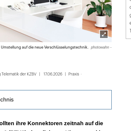
Lightbox
photowahn -
e Umstellung auf die neue Verschlüsselungstechnik.
öffnen
ng Telematik der KZBV
17.06.2026
Praxis
ichnis
 sollten Kartenterminals und PVS auf Stand sein
llten ihre Konnektoren zeitnah auf die