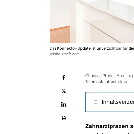
Das Konnektor-Update ist unverzichtbar für di
adobe.stock.com
Christian Pfeifer, Abteilu
Facebook
Telematik-Infrastruktur
Plattform
X
Inhaltsverze
LinekdIn
Seite
Vor dem Update
Zahnarztpraxen so
ausdrucken