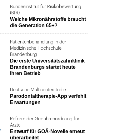
Bundesinstitut für Risikobewertung
1
(BfR)
Welche Mikronährstoffe braucht
die Generation 65+?
Patientenbehandlung in der
Medizinische Hochschule
2
Brandenburg
Die erste Universitätszahnklinik
Brandenburgs startet heute
ihren Betrieb
Deutsche Multicenterstudie
3
Parodontaltherapie-App verfehlt
Erwartungen
Reform der Gebührenordnung für
4
Ärzte
Entwurf für GOÄ-Novelle erneut
überarbeitet