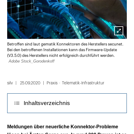
Lightbox
Betroffen sind laut gematik Konnektoren des Herstellers secunet.
öffnen
Bei den betroffenen Installationen kann das Firmware-Update
(V3.5.0) des Herstellers nicht erfolgreich durchführt werden.
Adobe Stock_Gorodenkoff
silv
25.09.2020
Praxis
Telematik-Infrastruktur
Inhaltsverzeichnis
Die gematik bestätigt Probleme
Meldungen über neuerliche Konnektor-Probleme