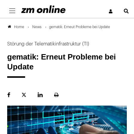
S
News
gematik: Erneut Probleme bei Update
Home
Störung der Telematikinfrastruktur (TI)
gematik: Erneut Probleme bei
Update
Facebook
Plattform
LinekdIn
Seite
X
ausdrucken