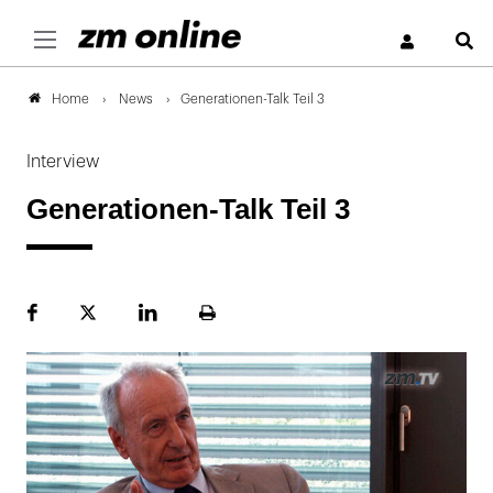
S
News
Generationen-Talk Teil 3
Home
Interview
Generationen-Talk Teil 3
Facebook
Plattform
LinekdIn
Seite
X
ausdrucken