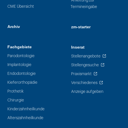
Anleitung zur
CME Übersicht
Termineingabe
Archiv
zm-starter
Fachgebiete
Inserat
Parodontologie
Stellenangebote
Implantologie
Stellengesuche
Endodontologie
Praxismarkt
Kieferorthopädie
Verschiedenes
Prothetik
Anzeige aufgeben
Chirurgie
Kinderzahnheilkunde
Alterszahnheilkunde