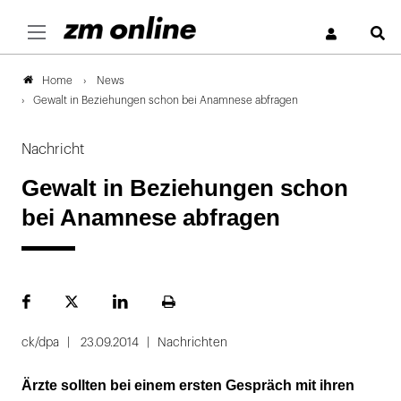
S
News
Home
Gewalt in Beziehungen schon bei Anamnese abfragen
Nachricht
Gewalt in Beziehungen schon
bei Anamnese abfragen
Facebook
Plattform
LinekdIn
Seite
X
ausdrucken
ck/dpa
23.09.2014
Nachrichten
Ärzte sollten bei einem ersten Gespräch mit ihren