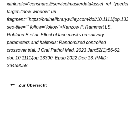
xlink:role="censhare:///service/masterdata/asset_rel_typede
target="new-window" url-
fragment="https://onlinelibrary.wiley.com/doi/10.1111/jop.13
seo-title="" follow="follow">
Kanzow P, Rammert LS,
Rohland B et al. Effect of face masks on salivary
parameters and halitosis: Randomized controlled
crossover trial. J Oral Pathol Med. 2023 Jan;52(1):56-62.
doi: 10.1111/jop.13390. Epub 2022 Dec 13. PMID:
36459058.
Zur Übersicht