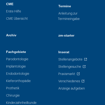
CME
Termine
Erste Hilfe
Anleitung zur
CME Übersicht
Termineingabe
Archiv
zm-starter
Fachgebiete
Inserat
Parodontologie
Stellenangebote
Implantologie
Stellengesuche
Endodontologie
Praxismarkt
Kieferorthopädie
Verschiedenes
Prothetik
Anzeige aufgeben
Chirurgie
Kinderzahnheilkunde