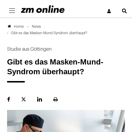
S
News
Home
Gibt es das Masken-Mund-Syndrom überhaupt?
Studie aus Göttingen
Gibt es das Masken-Mund-
Syndrom überhaupt?
Facebook
Plattform
LinekdIn
Seite
X
ausdrucken