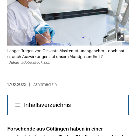
Lightbox
Langes Tragen von Gesichts-Masken ist unangenehm – doch hat
öffnen
es auch Auswirkungen auf unsere Mundgesundheit?
Julian_adobe.stock.com
17.02.2023
Zahnmedizin
Inhaltsverzeichnis
Der Wechsel auf die Mundatmung ist der
Forschende aus Göttingen haben in einer
Knackpunkt