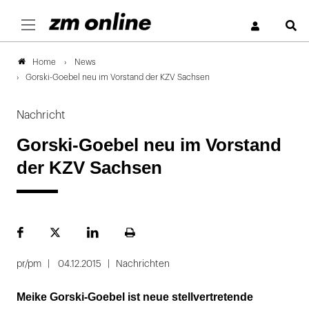
S
News
Home
Gorski-Goebel neu im Vorstand der KZV Sachsen
Nachricht
Gorski-Goebel neu im Vorstand
der KZV Sachsen
Facebook
Plattform
LinekdIn
Seite
X
ausdrucken
pr/pm
04.12.2015
Nachrichten
Meike Gorski-Goebel ist neue stellvertretende