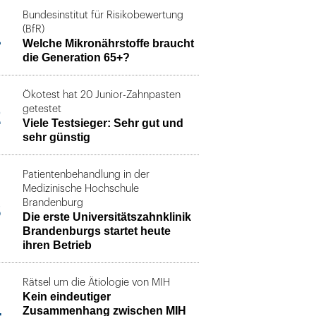
Bundesinstitut für Risikobewertung
1
(BfR)
Welche Mikronährstoffe braucht
die Generation 65+?
Ökotest hat 20 Junior-Zahnpasten
2
getestet
Viele Testsieger: Sehr gut und
sehr günstig
Patientenbehandlung in der
Medizinische Hochschule
3
Brandenburg
Die erste Universitätszahnklinik
Brandenburgs startet heute
ihren Betrieb
Rätsel um die Ätiologie von MIH
Kein eindeutiger
4
Zusammenhang zwischen MIH