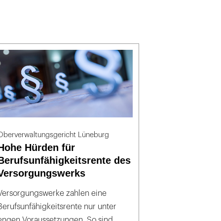
Oberverwaltungsgericht Lüneburg
Hohe Hürden für
Berufsunfähigkeitsrente des
Versorgungswerks
Versorgungswerke zahlen eine
Berufsunfähigkeitsrente nur unter
engen Voraussetzungen. So sind