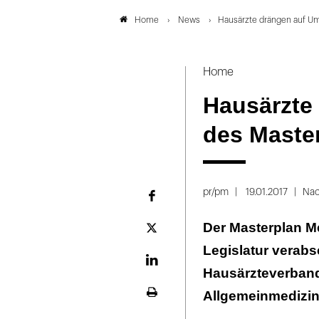
News
Hausärzte drängen auf U
Home
Home
Hausärzte
des Maste
pr/pm
19.01.2017
Nac
Facebook
Der Masterplan Me
Plattform
X
Legislatur verabs
LinekdIn
Hausärzteverband
Allgemeinmedizin
Seite
ausdrucken