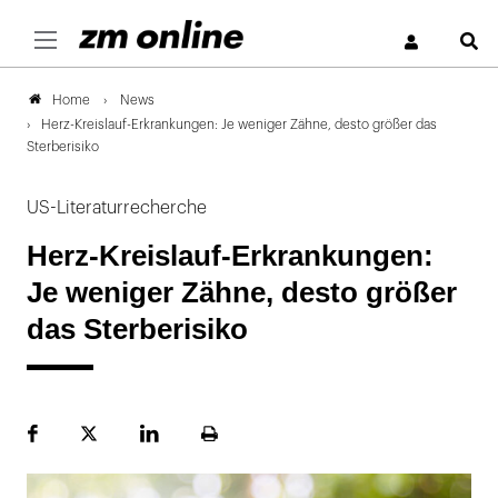
S
News
Home
Herz-Kreislauf-Erkrankungen: Je weniger Zähne, desto größer das
Sterberisiko
US-Literaturrecherche
Herz-Kreislauf-Erkrankungen:
Je weniger Zähne, desto größer
das Sterberisiko
Facebook
Plattform
LinekdIn
Seite
X
ausdrucken