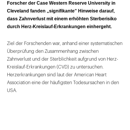
Mundgesundheit sorgt nicht nur für ein
Forscher der Case Western Reserve University in
schönes Lächeln, sondern auch für ein
Cleveland fanden „signifikante“ Hinweise darauf,
gesundes Herz!
dass Zahnverlust mit einem erhöhten Sterberisiko
durch Herz-Kreislauf-Erkrankungen einhergeht.
Ziel der Forschenden war, anhand einer systematischen
Überprüfung den Zusammenhang zwischen
Zahnverlust und der Sterblichkeit aufgrund von Herz-
Kreislauf-Erkrankungen (CVD) zu untersuchen.
Herzerkrankungen sind laut der American Heart
Association eine der häufigsten Todesursachen in den
USA.