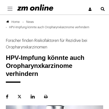
S
News
Home
HPV-Impfung könnte auch Oropharynxkarzinome verhindern
Forscher finden Risikofaktoren für Rezidive bei
Oropharynxkarzinomen
HPV-Impfung könnte auch
Oropharynxkarzinome
verhindern
Facebook
Plattform
LinekdIn
Seite
X
ausdrucken