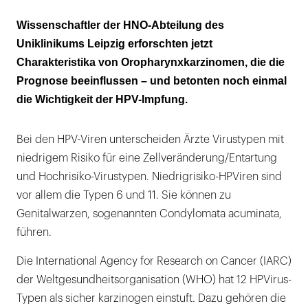
Viele Patienten erleiden trotz erfolgreicher
Wissenschaftler der HNO-Abteilung des
Therapie einen Rückfall
Uniklinikums Leipzig erforschten jetzt
Charakteristika von Oropharynxkarzinomen, die die
Empfehlung: Untersuchung der
Prognose beeinflussen – und betonten noch einmal
Lymphknotenmetastasen auf
die Wichtigkeit der HPV-Impfung.
Kapseldurchbruch
Bei den HPV-Viren unterscheiden Ärzte Virustypen mit
niedrigem Risiko für eine Zellveränderung/Entartung
und Hochrisiko-Virustypen. Niedrigrisiko-HPViren sind
vor allem die Typen 6 und 11. Sie können zu
Genitalwarzen, sogenannten Condylomata acuminata,
führen.
Die International Agency for Research on Cancer (IARC)
der Weltgesundheitsorganisation (WHO) hat 12 HPVirus-
Typen als sicher karzinogen einstuft. Dazu gehören die