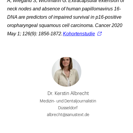
A, Wiegand S, Wichmann G. Extracapsular extension of
neck nodes and absence of human papillomavirus 16-
DNA are predictors of impaired survival in p16-positive
oropharyngeal squamous cell carcinoma. Cancer 2020
May 1; 126(9): 1856-1872.
Kohortenstudie
Dr. Kerstin Albrecht
Medizin- und Dentaljournalistin
Düsseldorf
albrecht@sanustext.de