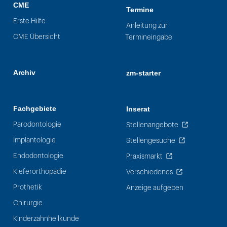
CME
Termine
Erste Hilfe
Anleitung zur
CME Übersicht
Termineingabe
Archiv
zm-starter
Fachgebiete
Inserat
Parodontologie
Stellenangebote
Implantologie
Stellengesuche
Endodontologie
Praxismarkt
Kieferorthopädie
Verschiedenes
Prothetik
Anzeige aufgeben
Chirurgie
Kinderzahnheilkunde