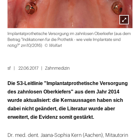
Lightbox
Implantatprothetische Versorgung im zahnlosen Oberkiefer (aus dem
öffnen
Beitrag "Indikationen für die Prothetik - wie viele Implantate sind
© Wolfart
nötig?" zm10/2016)
Folie
1
sf
22.06.2017
Zahnmedizin
von
Die S3-Leitlinie "Implantatprothetische Versorgung
2
des zahnlosen Oberkiefers" aus dem Jahr 2014
wurde aktualisiert: die Kernaussagen haben sich
dabei nicht geändert, die Literatur wurde aber
erweitert, die Evidenz somit gestärkt.
Dr. med. dent. Jaana-Sophia Kern (Aachen), Mitautorin