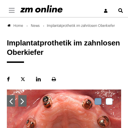
S
News
Implantatprothetik im zahnlosen Oberkiefer
Home
Implantatprothetik im zahnlosen
Oberkiefer
Facebook
Plattform
LinekdIn
Seite
X
ausdrucken