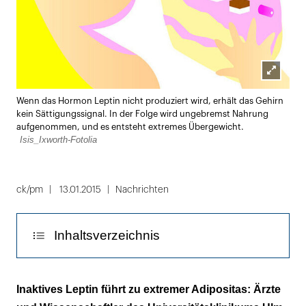
Lightbox
Wenn das Hormon Leptin nicht produziert wird, erhält das Gehirn
öffnen
kein Sättigungssignal. In der Folge wird ungebremst Nahrung
aufgenommen, und es entsteht extremes Übergewicht.
Isis_Ixworth-Fotolia
ck/pm
13.01.2015
Nachrichten
Inhaltsverzeichnis
Dem Körper wird ein Hormonmangel
Inaktives Leptin führt zu extremer Adipositas: Ärzte
vorgetäuscht