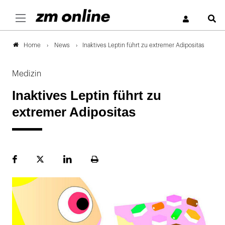
S
News
Inaktives Leptin führt zu extremer Adipositas
Home
Medizin
Inaktives Leptin führt zu
extremer Adipositas
Facebook
Plattform
LinekdIn
Seite
X
ausdrucken