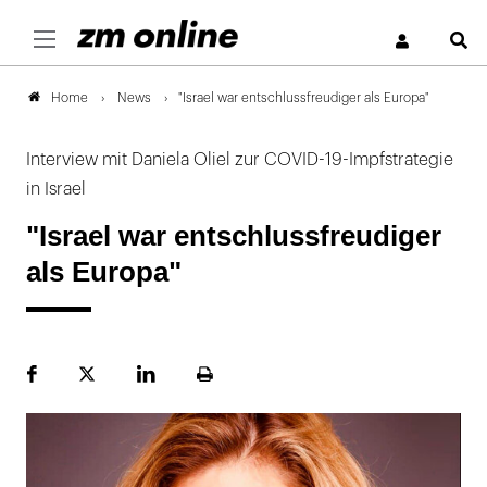
S
News
"Israel war entschlussfreudiger als Europa"
Home
Interview mit Daniela Oliel zur COVID-19-Impfstrategie
in Israel
"Israel war entschlussfreudiger
als Europa"
Facebook
Plattform
LinekdIn
Seite
X
ausdrucken