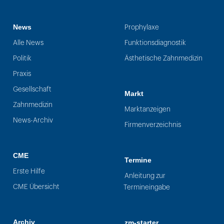
News
Prophylaxe
Alle News
Funktionsdiagnostik
Politik
Ästhetische Zahnmedizin
Praxis
Gesellschaft
Markt
Zahnmedizin
Marktanzeigen
News-Archiv
Firmenverzeichnis
CME
Termine
Erste Hilfe
Anleitung zur
CME Übersicht
Termineingabe
Archiv
zm-starter