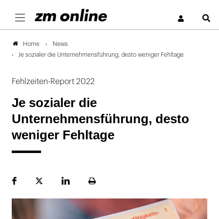
S
News
Home
Je sozialer die Unternehmensführung, desto weniger Fehltage
Fehlzeiten-Report 2022
Je sozialer die
Unternehmensführung, desto
weniger Fehltage
Facebook
Plattform
LinekdIn
Seite
X
ausdrucken