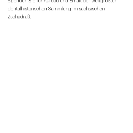
Spenden Sie für Aufbau und Erhalt der weltgrößten
dentalhistorischen Sammlung im sächsischen
Zschadraß.