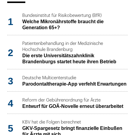
Bundesinstitut für Risikobewertung (BfR)
1
Welche Mikronährstoffe braucht die
Generation 65+?
Patientenbehandlung in der Medizinische
2
Hochschule Brandenburg
Die erste Universitätszahnklinik
Brandenburgs startet heute ihren Betrieb
3
Deutsche Multicenterstudie
Parodontaltherapie-App verfehlt Erwartungen
4
Reform der Gebührenordnung für Ärzte
Entwurf für GOÄ-Novelle erneut überarbeitet
KBV hat die Folgen berechnet
5
GKV-Spargesetz bringt finanzielle Einbußen
für Ärzte mit sich