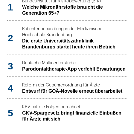
Bundesinstitut für Risikobewertung (BfR)
1
Welche Mikronährstoffe braucht die
Generation 65+?
Patientenbehandlung in der Medizinische
2
Hochschule Brandenburg
Die erste Universitätszahnklinik
Brandenburgs startet heute ihren Betrieb
3
Deutsche Multicenterstudie
Parodontaltherapie-App verfehlt Erwartungen
4
Reform der Gebührenordnung für Ärzte
Entwurf für GOÄ-Novelle erneut überarbeitet
KBV hat die Folgen berechnet
5
GKV-Spargesetz bringt finanzielle Einbußen
für Ärzte mit sich