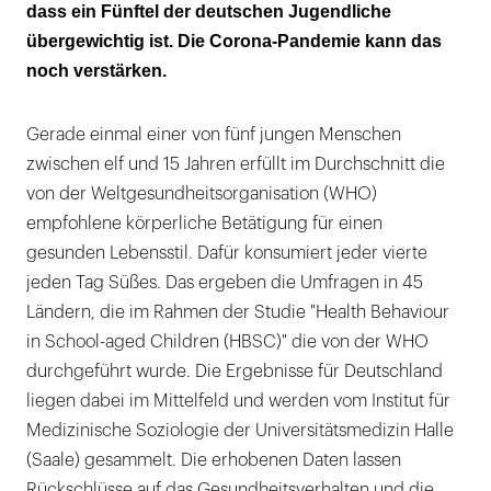
übergewichtig
dass ein Fünftel der deutschen Jugendliche
übergewichtig ist. Die Corona-Pandemie kann das
Während der Corona-Pandemie sinkt der
noch verstärken.
Bewegungsanteil weiter
Gerade einmal einer von fünf jungen Menschen
zwischen elf und 15 Jahren erfüllt im Durchschnitt die
von der Weltgesundheitsorganisation (WHO)
empfohlene körperliche Betätigung für einen
gesunden Lebensstil. Dafür konsumiert jeder vierte
jeden Tag Süßes. Das ergeben die Umfragen in 45
Ländern, die im Rahmen der Studie "Health Behaviour
in School-aged Children (HBSC)" die von der WHO
durchgeführt wurde. Die Ergebnisse für Deutschland
liegen dabei im Mittelfeld und werden vom Institut für
Medizinische Soziologie der Universitätsmedizin Halle
(Saale) gesammelt. Die erhobenen Daten lassen
Rückschlüsse auf das Gesundheitsverhalten und die