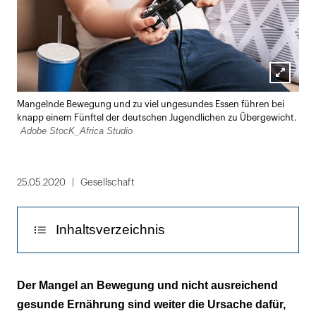
Lightbox
Mangelnde Bewegung und zu viel ungesundes Essen führen bei
öffnen
knapp einem Fünftel der deutschen Jugendlichen zu Übergewicht.
Adobe StocK_Africa Studio
25.05.2020
Gesellschaft
Inhaltsverzeichnis
14 Prozent der Jungen und 18 Prozent der
Der Mangel an Bewegung und nicht ausreichend
Mädchen halten sich selbst für
gesunde Ernährung sind weiter die Ursache dafür,