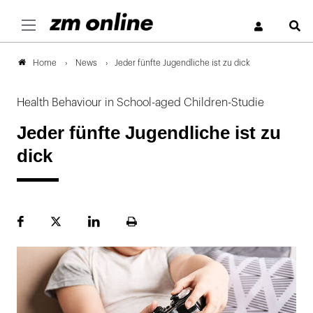
S
News
Jeder fünfte Jugendliche ist zu dick
Home
Health Behaviour in School-aged Children-Studie
Jeder fünfte Jugendliche ist zu
dick
Facebook
Plattform
LinekdIn
Seite
X
ausdrucken