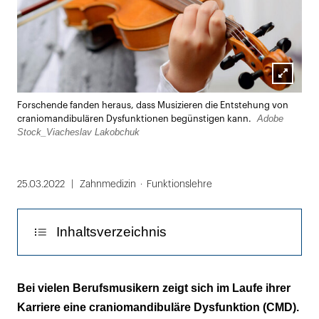
Lightbox
Forschende fanden heraus, dass Musizieren die Entstehung von
öffnen
Adobe
craniomandibulären Dysfunktionen begünstigen kann.
Stock_Viacheslav Lakobchuk
25.03.2022
Zahnmedizin
Funktionslehre
Inhaltsverzeichnis
Vor allem Profis sind betroffen
Bei vielen Berufsmusikern zeigt sich im Laufe ihrer
Karriere eine craniomandibuläre Dysfunktion (CMD).
Das Spiel erfordert oft eine asymmetrische