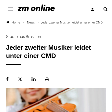
S
News
Jeder zweiter Musiker leidet unter einer CMD
Home
Studie aus Brasilien
Jeder zweiter Musiker leidet
unter einer CMD
Facebook
Plattform
LinekdIn
Seite
X
ausdrucken